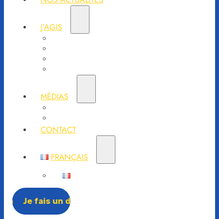
J’AGIS
Je fais un don
Entreprises et fondations
Collectivités
Etre bénévole
MÉDIAS
Contact Presse
Communiqués de presse
CONTACT
FRANÇAIS
Français
Je fais un don
Je fais un don
F
a
i
r
e
u
n
d
o
n