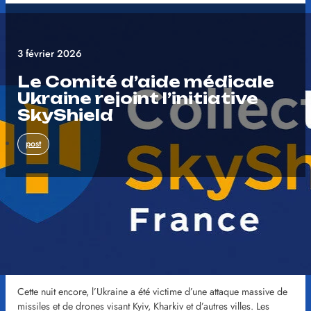
3 février 2026
Le Comité d’aide médicale
Ukraine rejoint l’initiative
SkyShield
post
Le CAM Ukraine a signé la
pétition SkyShield
pour appeler la
France et les pays volontaires à protéger les civils ukrainiens en
abattant les drones et missiles russes au dessus de l’Ukraine. Nous
appelons tous les amis de l’Ukraine à signer cette pétition.
Cette nuit encore, l’Ukraine a été victime d’une attaque massive de
missiles et de drones visant Kyiv, Kharkiv et d’autres villes. Les