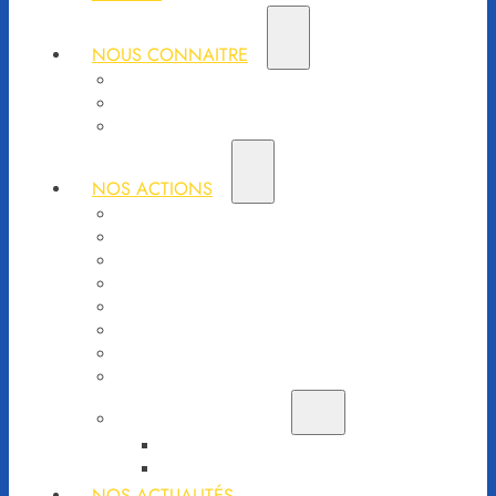
NOUS CONNAITRE
Notre équipe
Nos partenaires
La presse en parle
NOS ACTIONS
Stratégie 2026
Aide d’urgence aux victimes
Aide d’urgence aux structures de santé
Aide d’urgence aux services de secours
Reconstruction d’urgence
De l’énergie pour l’Ukraine
Cliniques mobiles
Equithérapie : des chevaux pour la santé
Vente aux enchères
Vente aux enchères caritative
Liste objets ventes aux enchères
NOS ACTUALITÉS